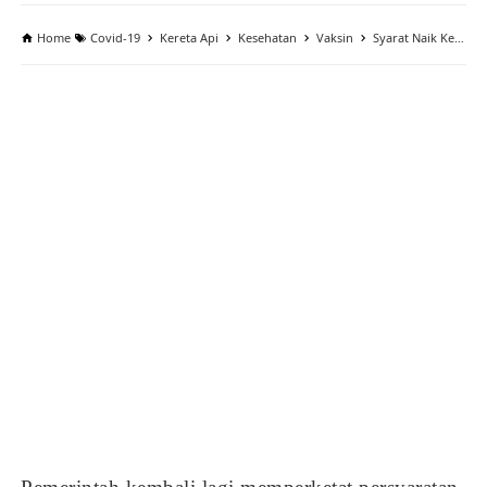
Home
Covid-19
Kereta Api
Kesehatan
Vaksin
Syarat Naik Kereta Api Jarak Jauh Wajib Vaksin Booster Per 17 Juli 2022