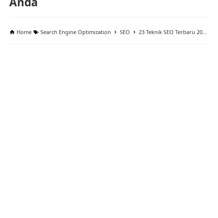
Anda
Home
Search Engine Optimization
SEO
23 Teknik SEO Terbaru 2026 (UPDATE!): Panduan Lengkap Untuk Meningkatkan Peringkat Website Anda