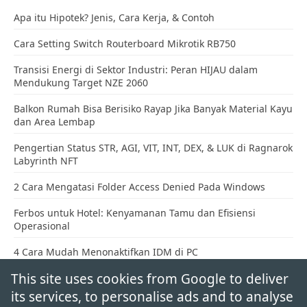
Apa itu Hipotek? Jenis, Cara Kerja, & Contoh
Cara Setting Switch Routerboard Mikrotik RB750
Transisi Energi di Sektor Industri: Peran HIJAU dalam
Mendukung Target NZE 2060
Balkon Rumah Bisa Berisiko Rayap Jika Banyak Material Kayu
dan Area Lembap
Pengertian Status STR, AGI, VIT, INT, DEX, & LUK di Ragnarok
Labyrinth NFT
2 Cara Mengatasi Folder Access Denied Pada Windows
Ferbos untuk Hotel: Kenyamanan Tamu dan Efisiensi
Operasional
4 Cara Mudah Menonaktifkan IDM di PC
This site uses cookies from Google to deliver
Jasa Epoxy Lantai Pekalongan, Solusi Lantai Awet dan
Higienis
its services, to personalise ads and to analyse