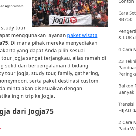
Contoh
asa Agen Wisata
Cara Se
RB750
 study tour
Pengerti
da dapat menggunakan layanan
paket wisata
& LUK d
ja75
. Di mana pihak mereka menyediakan
4 Cara 
akarta yang dapat Anda pilih sesuai
tour jogja sangat terjangkau, alias ramah di
23 Tekn
g solid dan berpengalaman dibidang
Panduan
y tour jogja, study tour, family, gathering,
Peringk
honeymoon, serta paket destinasi custom.
Balkon 
nda minta akan disesuaikan dengan
Banyak 
ka ingin trip ke Jogja.
Transisi
gja dari Jogja75
HIJAU d
2 Cara 
Pada W
r