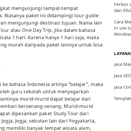
Ferbos 
ingkat mengunjungi tempat-tempat
dan Efis
a. Biasanya paket ini didampingi tour guide
Cara Me
an mengunjungi destinasi tujuan. Nama lain
in use S
Tour atau One Day Trip, jika dalam bahasa
Window
isata 1 hari. Karena hanya 1 hari saja, maka
ling murah daripada paket lainnya untuk bisa
LAYANA
Jasa Ma
a
Jasa SE
n ke bahasa Indonesia artinya “belajar”, maka
Jasa Co
n oleh guru sekolah untuk menyegarkan
Templat
nantinya murid-murid dapat belajar dari
h) sembari bersenang-senang. Murid-murid
dapat dipesankan paket Study Tour dari
Jogja. Jogja, sebutan lain dari Yogyakarta,
ang memiliki banyak tempat wisata alam,