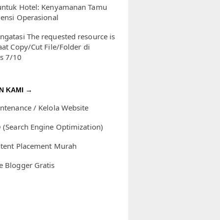
untuk Hotel: Kenyamanan Tamu
iensi Operasional
ngatasi The requested resource is
aat Copy/Cut File/Folder di
s 7/10
N KAMI →
intenance / Kelola Website
O (Search Engine Optimization)
ntent Placement Murah
e Blogger Gratis