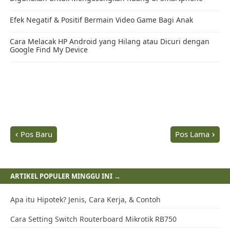
Gratis berlangganan konten Mas Andisyam via
Email!
Klik
"FOLLOW"
jika Anda ingin mendapatkan postingan terbaru dari
Mas Andisyam melalui RSS, yang akan dikirim ke email secara otomatis,
dan bisa diakses melalui PC, laptop, tablet, dan smartphone Anda.
Berlangganan konten Andisyam tanpa risiko, karena Anda dapat
berhenti berlangganan secara cepat, dimana dan kapan saja.
FOLLOW
DONATE
Related Posts →