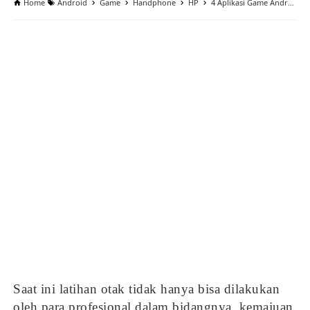
Home
Android
Game
Handphone
HP
4 Aplikasi Game Android Yang Meningkatkan Kemampuan Otak
Saat ini latihan otak tidak hanya bisa dilakukan
oleh para profesional dalam bidangnya, kemajuan