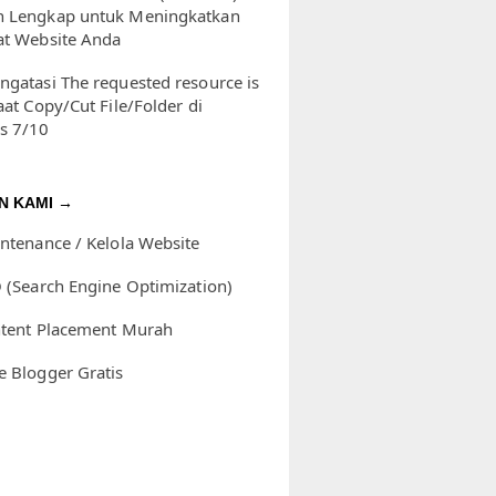
 Lengkap untuk Meningkatkan
at Website Anda
ngatasi The requested resource is
aat Copy/Cut File/Folder di
s 7/10
N KAMI →
intenance / Kelola Website
O (Search Engine Optimization)
ntent Placement Murah
e Blogger Gratis