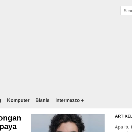
g
Komputer
Bisnis
Intermezzo +
tongan
ARTIKE
upaya
Apa itu 