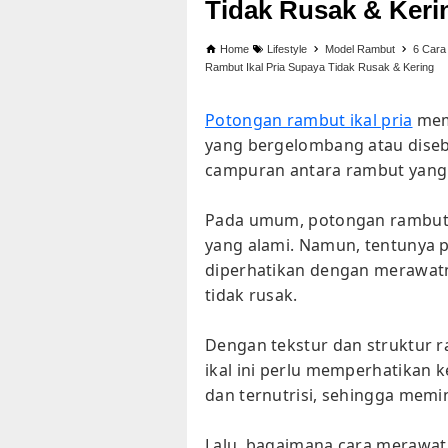
Tidak Rusak & Keri
Home
Lifestyle
Model Rambut
6 Cara
Rambut Ikal Pria Supaya Tidak Rusak & Kering
Potongan rambut ikal pria
memi
yang bergelombang atau disebu
campuran antara rambut yang 
Pada umum, potongan rambut i
yang alami. Namun, tentunya p
diperhatikan dengan merawatn
tidak rusak.
Dengan tekstur dan struktur 
ikal ini perlu memperhatikan 
dan ternutrisi, sehingga memi
Lalu, bagaimana cara merawat 