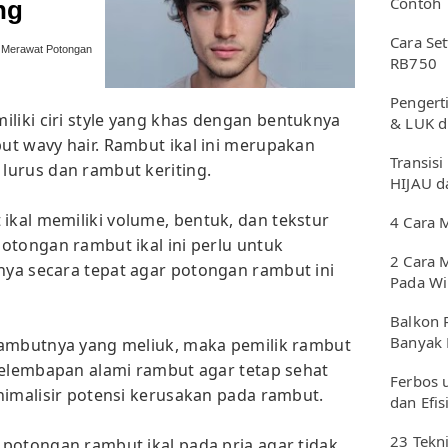
Contoh
ng
Cara Se
 Merawat Potongan
RB750
Pengerti
liki ciri style yang khas dengan bentuknya
& LUK d
t wavy hair. Rambut ikal ini merupakan
Transisi
lurus dan rambut keriting.
HIJAU d
kal memiliki volume, bentuk, dan tekstur
4 Cara 
otongan rambut ikal ini perlu untuk
2 Cara 
ya secara tepat agar potongan rambut ini
Pada W
Balkon 
Banyak 
rambutnya yang meliuk, maka pemilik rambut
kelembapan alami rambut agar tetap sehat
Ferbos 
nimalisir potensi kerusakan pada rambut.
dan Efis
23 Tekn
potongan rambut ikal pada pria agar tidak