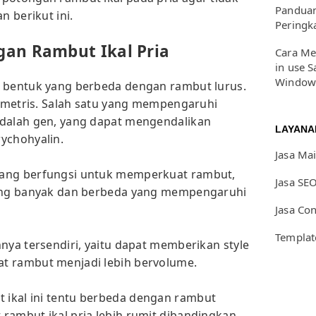
Panduan
 berikut ini.
Peringk
an Rambut Ikal Pria
Cara Me
in use S
Window
i bentuk yang berbeda dengan rambut lurus.
asimetris. Salah satu yang mempengaruhi
adalah gen, yang dapat mengendalikan
LAYANA
ychohyalin.
Jasa Ma
yang berfungsi untuk memperkuat rambut,
Jasa SE
yang banyak dan berbeda yang mempengaruhi
Jasa Co
Templat
nya tersendiri, yaitu dapat memberikan style
t rambut menjadi lebih bervolume.
ikal ini tentu berbeda dengan rambut
rambut ikal pria lebih rumit dibandingkan