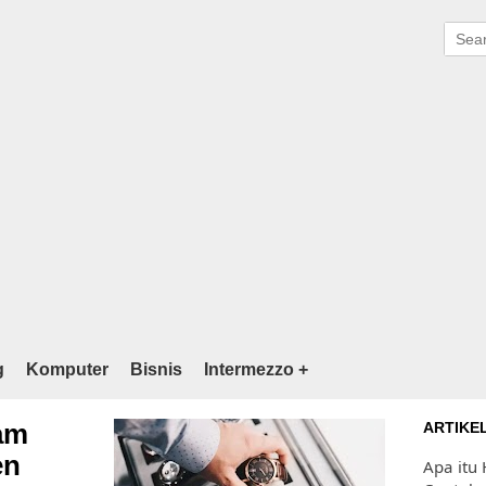
g
Komputer
Bisnis
Intermezzo +
am
ARTIKE
en
Apa itu 