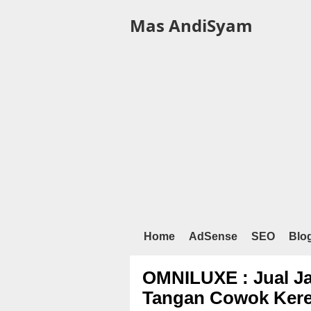
Mas AndiSyam
Home
AdSense
SEO
Blo
OMNILUXE : Jual J
Tangan Cowok Ker