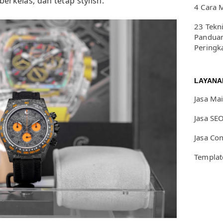
berkelas, dan tetap stylish.
4 Cara 
23 Tekn
Panduan
Peringk
LAYANA
Jasa Ma
Jasa SE
Jasa Co
Templat