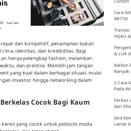
Contoh
is
Cara Se
RB750
E : Jual Jam
a
Transisi
HIJAU d
 cepat dan kompetitif, penampilan bukan
Pengerti
itra, identitas, dan kredibilitas. Bagi
& LUK d
kan hanya pelengkap fashion, melainkan
Balkon 
waktu, dan prestise. Memilih jam tangan
Banyak 
ent yang kuat dalam berbagai situasi, mulai
engan investor, hingga networking dalam
2 Cara 
Pada W
Ferbos 
Berkelas Cocok Bagi Kaum
dan Efis
Jasa Epo
Lantai 
n keren yang cocok untuk pebisnis muda