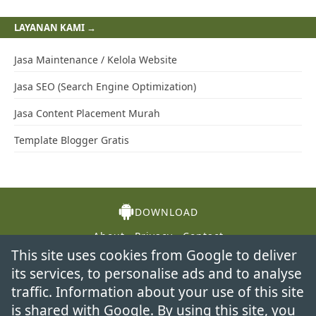
LAYANAN KAMI →
Jasa Maintenance / Kelola Website
Jasa SEO (Search Engine Optimization)
Jasa Content Placement Murah
Template Blogger Gratis
DOWNLOAD
About
Privacy
Contact
This site uses cookies from Google to deliver
its services, to personalise ads and to analyse
traffic. Information about your use of this site
is shared with Google. By using this site, you
2026
Mas AndiSyam
| Powered by Blogger