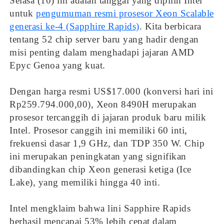
Selasa (10) ini adalah tanggal yang dipilih Intel
untuk
pengumuman resmi prosesor Xeon Scalable
generasi ke-4 (Sapphire Rapids)
. Kita berbicara
tentang 52 chip server baru yang hadir dengan
misi penting dalam menghadapi jajaran AMD
Epyc Genoa yang kuat.
Dengan harga resmi US$17.000 (konversi hari ini
Rp259.794.000,00), Xeon 8490H merupakan
prosesor tercanggih di jajaran produk baru milik
Intel. Prosesor canggih ini memiliki 60 inti,
frekuensi dasar 1,9 GHz, dan TDP 350 W. Chip
ini merupakan peningkatan yang signifikan
dibandingkan chip Xeon generasi ketiga (Ice
Lake), yang memiliki hingga 40 inti.
Intel mengklaim bahwa lini Sapphire Rapids
berhasil mencapai 53% lebih cepat dalam