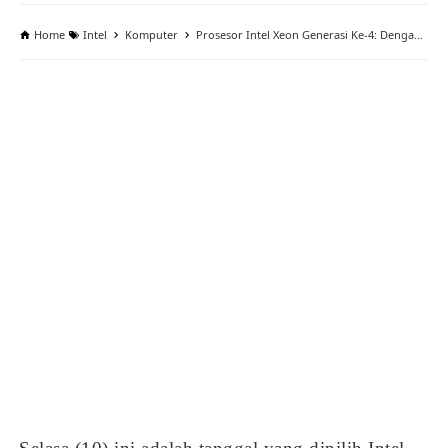
Home
Intel
Komputer
Prosesor Intel Xeon Generasi Ke-4: Dengan 60 Core Mencoba Menghentikan Inovasi AMD