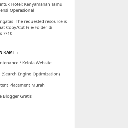
untuk Hotel: Kenyamanan Tamu
iensi Operasional
ngatasi The requested resource is
aat Copy/Cut File/Folder di
s 7/10
N KAMI →
intenance / Kelola Website
O (Search Engine Optimization)
ntent Placement Murah
e Blogger Gratis