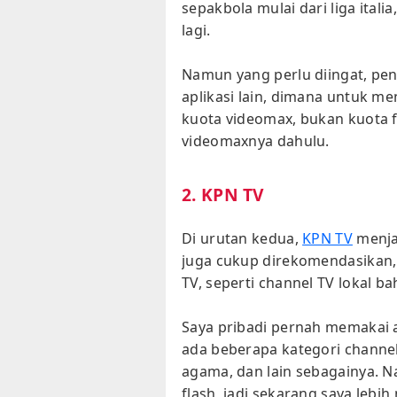
sepakbola mulai dari liga italia
lagi.
Namun yang perlu diingat, pe
aplikasi lain, dimana untuk m
kuota videomax, bukan kuota fl
videomaxnya dahulu.
2. KPN TV
Di urutan kedua,
KPN TV
menjad
juga cukup direkomendasikan, 
TV, seperti channel TV lokal b
Saya pribadi pernah memakai ap
ada beberapa kategori channel
agama, dan lain sebagainya. 
flash, jadi sekarang saya leb