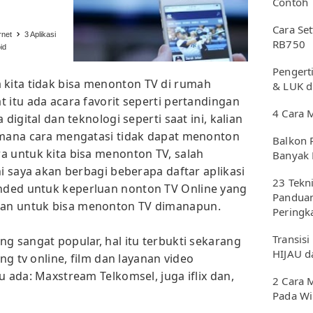
Contoh
Cara Se
rnet
3 Aplikasi
RB750
id
Pengerti
ita tidak bisa menonton TV di rumah
& LUK d
 itu ada acara favorit seperti pertandingan
4 Cara 
digital dan teknologi seperti saat ini, kalian
imana cara mengatasi tidak dapat menonton
Balkon 
a untuk kita bisa menonton TV, salah
Banyak 
ni saya akan berbagi beberapa daftar aplikasi
23 Tekn
ded untuk keperluan nonton TV Online yang
Panduan
an untuk bisa menonton TV dimanapun.
Peringk
Transisi
g sangat popular, hal itu terbukti sekarang
HIJAU d
ing tv online, film dan layanan video
u ada: Maxstream Telkomsel, juga iflix dan,
2 Cara 
Pada W