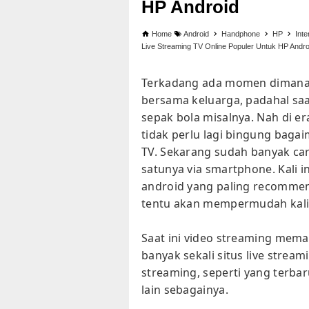
HP Android
Home
Android
Handphone
HP
Inte
Live Streaming TV Online Populer Untuk HP Andro
Terkadang ada momen dimana k
bersama keluarga, padahal saat
sepak bola misalnya. Nah di era 
tidak perlu lagi bingung baga
TV. Sekarang sudah banyak car
satunya via smartphone. Kali i
android yang paling recommen
tentu akan mempermudah kali
Saat ini video streaming meman
banyak sekali situs live stream
streaming, seperti yang terbar
lain sebagainya.