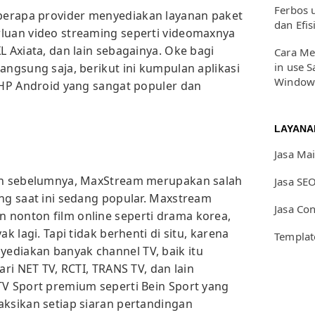
Ferbos 
erapa provider menyediakan layanan paket
dan Efis
luan video streaming seperti videomaxnya
L Axiata, dan lain sebagainya. Oke bagi
Cara Me
in use S
angsung saja, berikut ini kumpulan aplikasi
Window
k HP Android yang sangat populer dan
LAYANA
Jasa Ma
kan sebelumnya, MaxStream merupakan salah
Jasa SE
ang saat ini sedang popular. Maxstream
Jasa Co
 nonton film online seperti drama korea,
k lagi. Tapi tidak berhenti di situ, karena
Templat
ediakan banyak channel TV, baik itu
ari NET TV, RCTI, TRANS TV, dan lain
TV Sport premium seperti Bein Sport yang
aksikan setiap siaran pertandingan