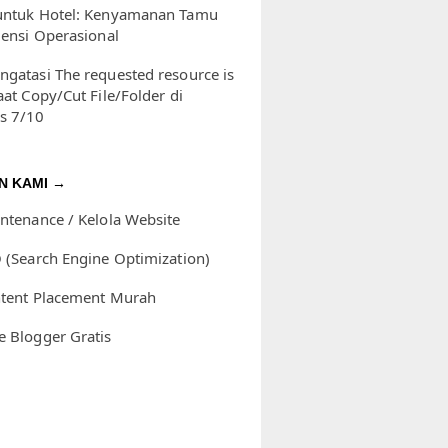
untuk Hotel: Kenyamanan Tamu
iensi Operasional
ngatasi The requested resource is
aat Copy/Cut File/Folder di
s 7/10
N KAMI →
intenance / Kelola Website
O (Search Engine Optimization)
ntent Placement Murah
e Blogger Gratis