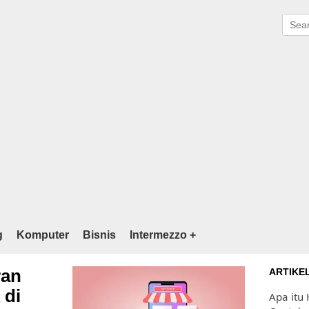
g
Komputer
Bisnis
Intermezzo +
ran
ARTIKE
 di
Apa itu 