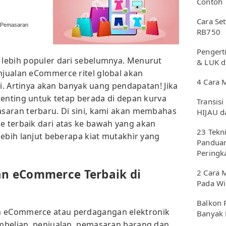
Contoh
Cara Se
i Pemasaran
RB750
Pengerti
lebih populer dari sebelumnya. Menurut
& LUK d
njualan eCommerce ritel global akan
4 Cara 
ni. Artinya akan banyak uang pendapatan! Jika
penting untuk tetap berada di depan kurva
Transisi
saran terbaru. Di sini, kami akan membahas
HIJAU d
 terbaik dari atas ke bawah yang akan
23 Tekn
lebih lanjut beberapa kiat mutakhir yang
Panduan
Peringk
an eCommerce Terbaik di
2 Cara 
Pada W
Balkon 
an eCommerce atau perdagangan elektronik
Banyak 
mbelian, penjualan, pemasaran barang dan