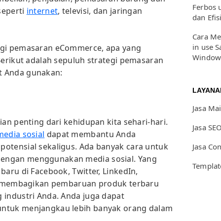
Ferbos 
seperti
internet
, televisi, dan jaringan
dan Efis
Cara Me
in use S
egi pemasaran eCommerce, apa yang
Window
Berikut adalah sepuluh strategi pemasaran
t Anda gunakan:
LAYANA
Jasa Ma
ian penting dari kehidupan kita sehari-hari.
Jasa SE
media sosial
dapat membantu Anda
otensial sekaligus. Ada banyak cara untuk
Jasa Co
engan menggunakan media sosial. Yang
Templat
baru di Facebook, Twitter, LinkedIn,
rta membagikan pembaruan produk terbaru
 industri Anda. Anda juga dapat
untuk menjangkau lebih banyak orang dalam