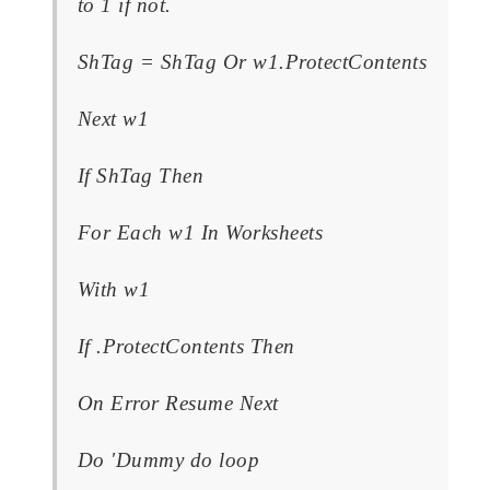
to 1 if not.
ShTag = ShTag Or w1.ProtectContents
Next w1
If ShTag Then
For Each w1 In Worksheets
With w1
If .ProtectContents Then
On Error Resume Next
Do 'Dummy do loop