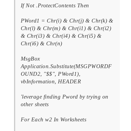
If Not .ProtectContents Then
PWord1 = Chr(i) & Chr(j) & Chr(k) &
Chr(l) & Chr(m) & Chr(i1) & Chr(i2)
& Chr(i3) & Chr(i4) & Chr(i5) &
Chr(i6) & Chr(n)
MsgBox
Application.Substitute(MSGPWORDF
OUND2, "$$", PWord1),
vbInformation, HEADER
'leverage finding Pword by trying on
other sheets
For Each w2 In Worksheets