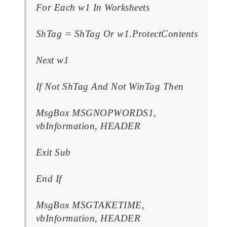
For Each w1 In Worksheets
ShTag = ShTag Or w1.ProtectContents
Next w1
If Not ShTag And Not WinTag Then
MsgBox MSGNOPWORDS1,
vbInformation, HEADER
Exit Sub
End If
MsgBox MSGTAKETIME,
vbInformation, HEADER