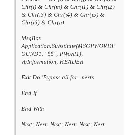
Chr(l) & Chr(m) & Chr(i1) & Chr(i2)
& Chr(i3) & Chr(i4) & Chr(i5) &
Chr(i6) & Chr(n)
MsgBox
Application.Substitute(MSGPWORDF
OUND1, "$$", PWord1),
vbInformation, HEADER
Exit Do 'Bypass all for...nexts
End If
End With
Next: Next: Next: Next: Next: Next