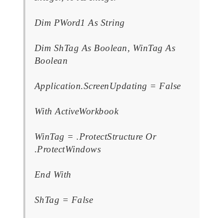
Dim PWord1 As String
Dim ShTag As Boolean, WinTag As
Boolean
Application.ScreenUpdating = False
With ActiveWorkbook
WinTag = .ProtectStructure Or
.ProtectWindows
End With
ShTag = False