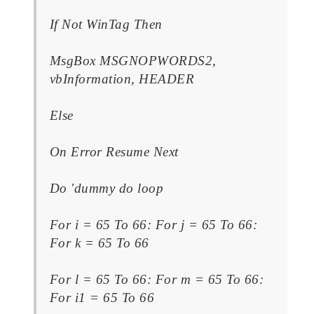
If Not WinTag Then
MsgBox MSGNOPWORDS2,
vbInformation, HEADER
Else
On Error Resume Next
Do 'dummy do loop
For i = 65 To 66: For j = 65 To 66:
For k = 65 To 66
For l = 65 To 66: For m = 65 To 66:
For i1 = 65 To 66