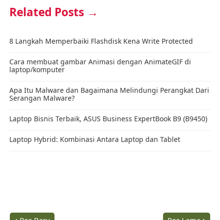
Gratis berlangganan konten Mas Andisyam via
Email!
Klik
"FOLLOW"
jika Anda ingin mendapatkan postingan terbaru dari