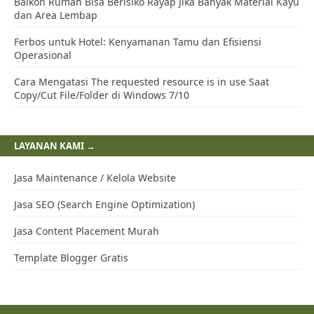
Pos Baru
Pos Lama
ARTIKEL POPULER MINGGU INI →
Apa itu Hipotek? Jenis, Cara Kerja, & Contoh
Cara Setting Switch Routerboard Mikrotik RB750
Pengertian Status STR, AGI, VIT, INT, DEX, & LUK di Ragnarok
Labyrinth NFT
4 Cara Mudah Menonaktifkan IDM di PC
Transisi Energi di Sektor Industri: Peran HIJAU dalam