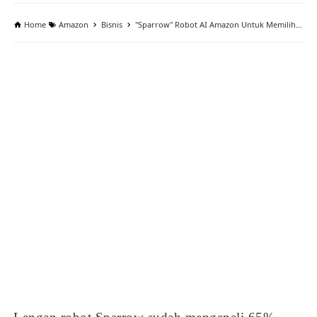
Home
Amazon
Bisnis
"Sparrow" Robot AI Amazon Untuk Memilih Produk Namun Mengkhawatirkan Karyawan