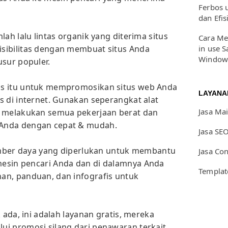
Ferbos 
dan Efis
lah lalu lintas organik yang diterima situs
Cara Me
in use S
sibilitas dengan membuat situs Anda
Window
usur populer.
is itu untuk mempromosikan situs web Anda
LAYANA
s di internet. Gunakan seperangkat alat
Jasa Ma
k melakukan semua pekerjaan berat dan
Anda dengan cepat & mudah.
Jasa SE
sumber daya yang diperlukan untuk membantu
Jasa Co
esin pencari Anda dan di dalamnya Anda
Templat
an, panduan, dan infografis untuk
 ada, ini adalah layanan gratis, mereka
i promosi silang dari penawaran terkait