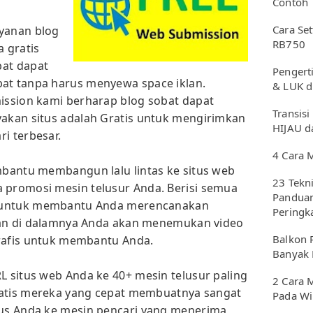
Contoh
Cara Se
ayanan blog
RB750
a gratis
bat dapat
Pengerti
t tanpa harus menyewa space iklan.
& LUK d
ssion kami berharap blog sobat dapat
Transisi
kan situs adalah Gratis untuk mengirimkan
HIJAU d
i terbesar.
4 Cara 
bantu membangun lalu lintas ke situs web
23 Tekn
promosi mesin telusur Anda. Berisi semua
Panduan
n untuk membantu Anda merencanakan
Peringk
dan di dalamnya Anda akan menemukan video
Balkon 
grafis untuk membantu Anda.
Banyak 
 situs web Anda ke 40+ mesin telusur paling
2 Cara 
matis mereka yang cepat membuatnya sangat
Pada W
us Anda ke mesin pencari yang menerima