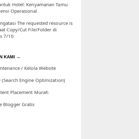
untuk Hotel: Kenyamanan Tamu
iensi Operasional
ngatasi The requested resource is
aat Copy/Cut File/Folder di
s 7/10
N KAMI →
intenance / Kelola Website
O (Search Engine Optimization)
ntent Placement Murah
e Blogger Gratis