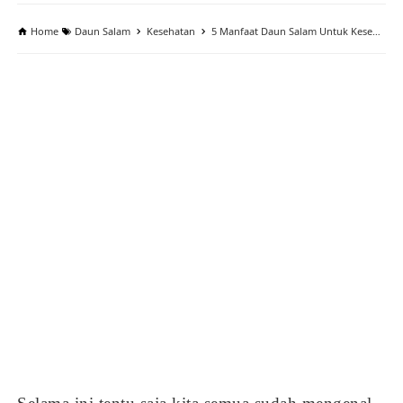
Home
Daun Salam
Kesehatan
5 Manfaat Daun Salam Untuk Kesehatan Dan Cara Pengolahannya