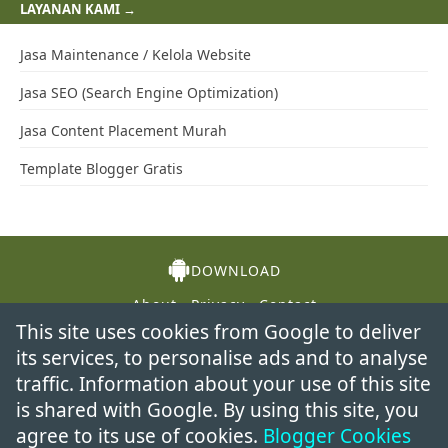
Apa itu Hipotek? Jenis, Cara Kerja, & Contoh
Cara Setting Switch Routerboard Mikrotik RB750
Pengertian Status STR, AGI, VIT, INT, DEX, & LUK di Ragnarok
Labyrinth NFT
Transisi Energi di Sektor Industri: Peran HIJAU dalam
Mendukung Target NZE 2060
2 Cara Mengatasi Folder Access Denied Pada Windows
4 Cara Mudah Menonaktifkan IDM di PC
Balkon Rumah Bisa Berisiko Rayap Jika Banyak Material Kayu
This site uses cookies from Google to deliver
dan Area Lembap
its services, to personalise ads and to analyse
Ferbos untuk Hotel: Kenyamanan Tamu dan Efisiensi
traffic. Information about your use of this site
Operasional
is shared with Google. By using this site, you
23 Teknik SEO Terbaru 2026 (UPDATE!): Panduan Lengkap
agree to its use of cookies.
Blogger Cookies
untuk Meningkatkan Peringkat Website Anda