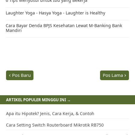
Gratis berlangganan konten Mas Andisyam via
Email!
Klik
"FOLLOW"
jika Anda ingin mendapatkan postingan terbaru dari
Mas Andisyam melalui RSS, yang akan dikirim ke email secara otomatis,
dan bisa diakses melalui PC, laptop, tablet, dan smartphone Anda.
Berlangganan konten Andisyam tanpa risiko, karena Anda dapat
berhenti berlangganan secara cepat, dimana dan kapan saja.
FOLLOW
DONATE
Related Posts →