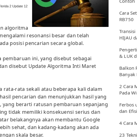
Contoh
Florida 2 Update 12
Cara Se
RB750
n algoritma
Transisi
h mengalami resonansi besar dan telah
HIJAU d
ada posisi pencarian secara global.
Pengerti
& LUK d
 pembaruan ini, yang disebut sebagai
dan disebut Update Algoritma Inti Maret
Balkon 
Banyak 
2 Cara 
rata-rata sekali atau beberapa kali dalam
Pada W
 hasil pencarian dan menunjukkan hasil yang
, yang berarti ratusan pembaruan sepanjang
Ferbos 
dan Efis
ing tidak memiliki konsekuensi serius dan
i latar belakangnya akan membantu Google
4 Cara 
lebih sehat, dan kadang-kadang akan ada
engan skala besar.
23 Tekn