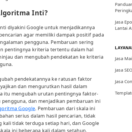
Panduan
Peringk
lgoritma Inti?
Jasa Epo
nti diyakini Google untuk menjadikannya
Lantai 
 pencarian agar memiliki dampak positif pada
 pengalaman pengguna. Pembaruan sering
LAYANA
pentingnya kriteria tertentu dalam hal
ninjau dan mengubah pendekatan ke kriteria
Jasa Ma
gguna.
Jasa SE
gubah pendekatannya ke ratusan faktor
Jasa Co
yajikan dan mengurutkan hasil dalam
Templat
a itu mengubah urutan pentingnya faktor-
ku pengguna, dan menjadikan pembaruan ini
goritma Google
. Pembaruan dari skala ini
han serius dalam hasil pencarian, tidak
 kali tidak terduga setiap hari, dan Google
ala ini beberapa kali dalam setahun.