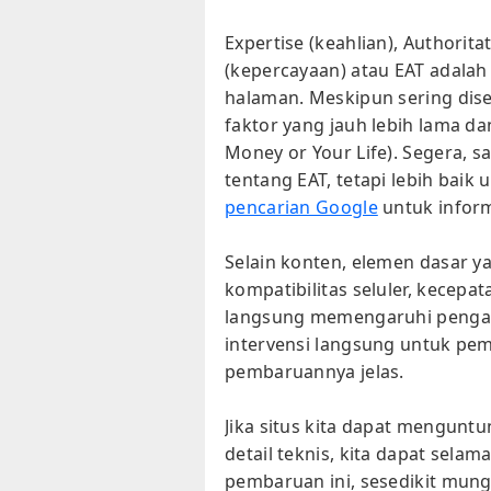
Expertise (keahlian), Authorita
(kepercayaan) atau EAT adalah
halaman. Meskipun sering dis
faktor yang jauh lebih lama d
Money or Your Life). Segera, 
tentang EAT, tetapi lebih bai
pencarian Google
untuk inform
Selain konten, elemen dasar y
kompatibilitas seluler, kecepa
langsung memengaruhi pengal
intervensi langsung untuk pem
pembaruannya jelas.
Jika situs kita dapat mengun
detail teknis, kita dapat sel
pembaruan ini, sesedikit mung